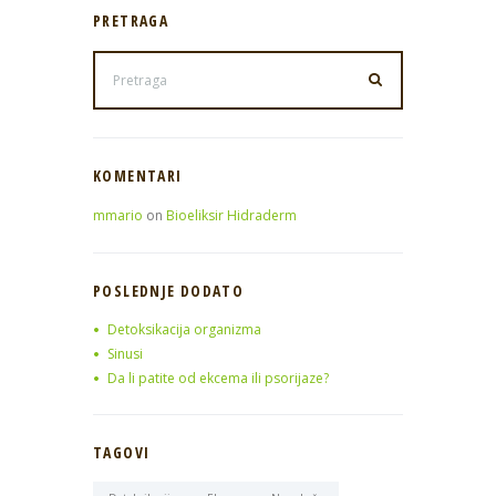
PRETRAGA
KOMENTARI
mmario
on
Bioeliksir Hidraderm
POSLEDNJE DODATO
Detoksikacija organizma
Sinusi
Da li patite od ekcema ili psorijaze?
TAGOVI