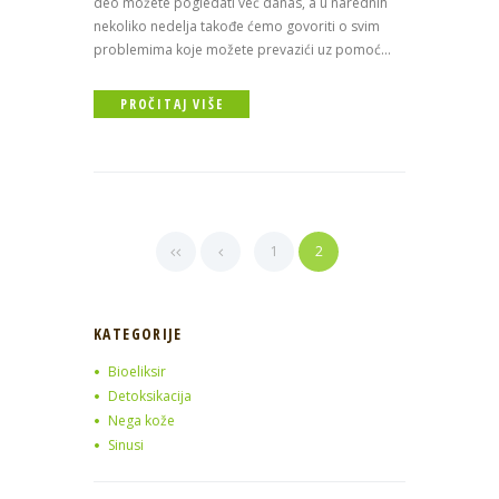
deo možete pogledati već danas, a u narednih
nekoliko nedelja takođe ćemo govoriti o svim
problemima koje možete prevazići uz pomoć...
PROČITAJ VIŠE
1
2
KATEGORIJE
Bioeliksir
Detoksikacija
Nega kože
Sinusi