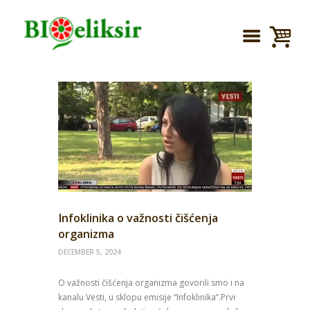
Infoklinika o važnosti čišćenja
organizma
DECEMBER 5, 2024
O važnosti čišćenja organizma govorili smo i na
kanalu Vesti, u sklopu emisije “Infoklinika”.Prvi